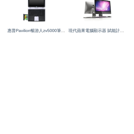
惠普Pavilion暢游人zv5000筆記本電腦在計算機軟件設計中的應用與優化
現代蘋果電腦顯示器 賦能計算機軟件設計的卓越平臺