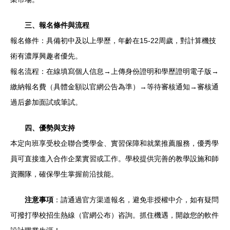
三、報名條件與流程
報名條件：具備初中及以上學歷，年齡在15-22周歲，對計算機技
術有濃厚興趣者優先。
報名流程：在線填寫個人信息→上傳身份證明和學歷證明電子版→
繳納報名費（具體金額以官網公告為準）→等待審核通知→審核通
過后參加面試或筆試。
四、優勢與支持
本定向班享受校企聯合獎學金、實習保障和就業推薦服務，優秀學
員可直接進入合作企業實習或工作。學校提供完善的教學設施和師
資團隊，確保學生掌握前沿技能。
注意事項
：請通過官方渠道報名，避免非授權中介，如有疑問
可撥打學校招生熱線（官網公布）咨詢。抓住機遇，開啟您的軟件