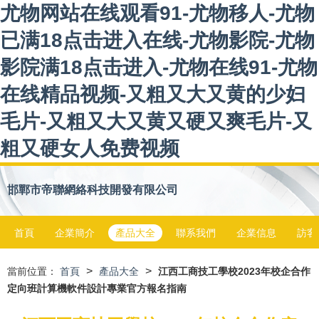
尤物网站在线观看91-尤物移人-尤物
已满18点击进入在线-尤物影院-尤物
影院满18点击进入-尤物在线91-尤物
在线精品视频-又粗又大又黄的少妇
毛片-又粗又大又黄又硬又爽毛片-又
粗又硬女人免费视频
邯鄲市帝聯網絡科技開發有限公司
首頁
企業簡介
產品大全
聯系我們
企業信息
訪客
>
>
當前位置：
首頁
產品大全
江西工商技工學校2023年校企合作
定向班計算機軟件設計專業官方報名指南